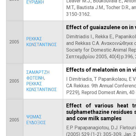
Leaver M.J., Boukouvala E.,
Anton
ΕΥΡΙΔΙΚΗ
M.T., Bautista J.M., Tocher D.R., 
3150-3162.
Effect of guaiazulene on in 
Dimitriadis I., Rekka E., Papanikola
ΡΕΚΚΑΣ
2005
and Rekkas C.A. Ανακοινώθηκε 
ΚΩΝΣΤΑΝΤΙΝΟΣ
Society for Domestic Animal Repr
Σεπτεμβρίου 2005, 40(4):p.396, 
Effects of melatonin on in 
ΣΑΜΑΡΤΖΗ
ΦΩΤΕΙΝΗ
,
I Dimitriadis, T Papanikolaou, E V
2005
ΡΕΚΚΑΣ
CA Rekkas. 9th Annual Conferenc
ΚΩΝΣΤΑΝΤΙΝΟΣ
P229), Reprod Domest Anim, 40 (
Effect of various heat 
sulphamethazine residues st
ΨΩΜΑΣ
and cow milk samples
2005
ΕΥΔΟΞΙΟΣ
E.P. Papapanagiotou, D.J. Fletour
(2005) 529 (1-2): 305-309, Jan. 