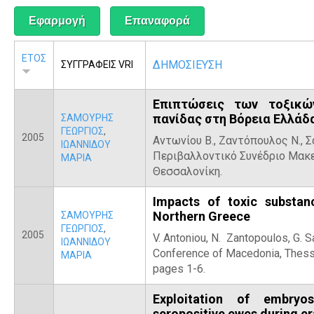
Α
ΕΤΟΣ
ΔΗΜΟΣΙΕΥΣΗ
ΣΥΓΓΡΑΦΕΙΣ VRI
Επιπτώσεις των τοξικώ
πανίδας στη Βόρεια Ελλάδ
ΣΑΜΟΥΡΗΣ
ΓΕΩΡΓΙΟΣ
,
2005
Αντωνίου Β., Ζαντόπουλος Ν., Σα
ΙΩΑΝΝΙΔΟΥ
Περιβαλλοντικό Συνέδριο Μακε
ΜΑΡΙΑ
Θεσσαλονίκη.
Impacts of toxic substan
Northern Greece
ΣΑΜΟΥΡΗΣ
ΓΕΩΡΓΙΟΣ
,
2005
V. Antoniou, N. Zantopoulos, G. 
ΙΩΑΝΝΙΔΟΥ
Conference of Macedonia, Thess
ΜΑΡΙΑ
pages 1-6.
Exploitation of embryo
seropositive ewes during e