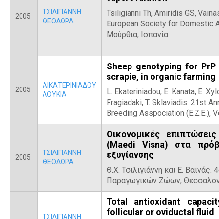
ΤΣΙΛΙΓΙΑΝΝΗ
Tsiligianni Th, Amiridis GS, Vain
2005
ΘΕΟΔΩΡΑ
European Society for Domestic 
Μούρθια, Ισπανία
Sheep genotyping for PrP 
scrapie, in organic farming
ΑΙΚΑΤΕΡΙΝΙΑΔΟΥ
2005
L. Ekateriniadou, E. Kanata, E. Xylo
ΛΟΥΚΙΑ
Fragiadaki, T. Sklaviadis. 21st An
Breeding Asspociation (Ε.Ζ.Ε.), V
Οικονομικές επιπτώσει
(Maedi Visna) στα πρό
ΤΣΙΛΙΓΙΑΝΝΗ
εξυγίανσης
2005
ΘΕΟΔΩΡΑ
Θ.Χ. Τσιλιγιάννη και Ε. Βαϊνάς.
Παραγωγικών Ζώων, Θεσσαλονί
Total antioxidant capaci
follicular or oviductal fluid
ΤΣΙΛΙΓΙΑΝΝΗ