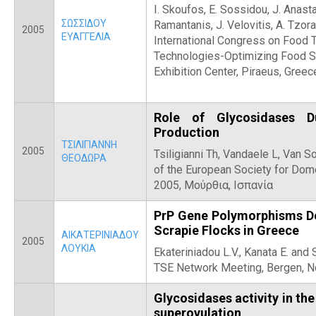
I. Skoufos, E. Sossidou, J. Anast
ΣΩΣΣΙΔΟΥ
Ramantanis, J. Velovitis, A. Tzor
2005
ΕΥΑΓΓΕΛΙΑ
International Congress on Food 
Technologies-Optimizing Food Sa
Exhibition Center, Piraeus, Greec
Role of Glycosidases D
Production
ΤΣΙΛΙΓΙΑΝΝΗ
2005
Tsiligianni Th, Vandaele L, Van S
ΘΕΟΔΩΡΑ
of the European Society for Do
2005, Μούρθια, Ισπανία
PrP Gene Polymorphisms De
Scrapie Flocks in Greece
ΑΙΚΑΤΕΡΙΝΙΑΔΟΥ
2005
ΛΟΥΚΙΑ
Ekateriniadou L.V., Kanata E. and 
TSE Network Meeting, Bergen, N
Glycosidases activity in the
superovulation