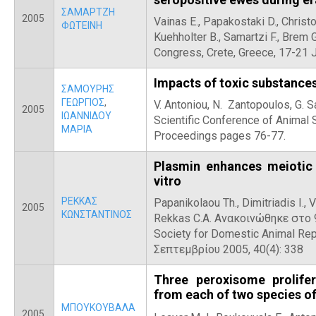
ΣΑΜΑΡΤΖΗ
2005
Vainas E., Papakostaki D., Christo
ΦΩΤΕΙΝΗ
Kuehholter B., Samartzi F., Brem 
Congress, Crete, Greece, 17-21 
Impacts of toxic substances
ΣΑΜΟΥΡΗΣ
ΓΕΩΡΓΙΟΣ
,
V. Antoniou, N. Zantopoulos, G. 
2005
ΙΩΑΝΝΙΔΟΥ
Scientific Conference of Animal
ΜΑΡΙΑ
Proceedings pages 76-77.
Plasmin enhances meiotic 
vitro
ΡΕΚΚΑΣ
Papanikolaou Th., Dimitriadis I., V
2005
ΚΩΝΣΤΑΝΤΙΝΟΣ
Rekkas C.A. Ανακοινώθηκε στο 
Society for Domestic Animal Repr
Σεπτεμβρίου 2005, 40(4): 338
Three peroxisome prolifer
from each of two species of
ΜΠΟΥΚΟΥΒΑΛΑ
2005