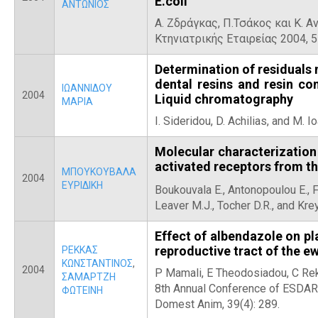
E.coli
ΑΝΤΩΝΙΟΣ
Α. Ζδράγκας, Π.Τσάκος και Κ. 
Κτηνιατρικής Εταιρείας 2004, 55
Determination of residuals
dental resins and resin c
ΙΩΑΝΝΙΔΟΥ
2004
Liquid chromatography
ΜΑΡΙΑ
I. Sideridou, D. Achilias, and M. 
Molecular characterization
activated receptors from th
ΜΠΟΥΚΟΥΒΑΛΑ
2004
ΕΥΡΙΔΙΚΗ
Boukouvala E.,
Antonopoulou E., F
Leaver M.J., Tocher D.R., and Kre
Effect of albendazole on pl
reproductive tract of the e
ΡΕΚΚΑΣ
ΚΩΝΣΤΑΝΤΙΝΟΣ
,
2004
P Mamali, E Theodosiadou, C Rekk
ΣΑΜΑΡΤΖΗ
8th Annual Conference of ESDAR
ΦΩΤΕΙΝΗ
Domest Anim, 39(4): 289.