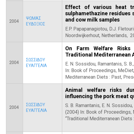
Effect of various heat 
sulphamethazine residues st
ΨΩΜΑΣ
and cow milk samples
2004
ΕΥΔΟΞΙΟΣ
E.P. Papapanagiotou, D.J. Fletouri
Noordwijkerhout, Netherlands, 
On Farm Welfare Risks i
Traditional Mediterranean 
ΣΩΣΣΙΔΟΥ
2004
E. N. Sossidou, Ramantanis, S. B.
ΕΥΑΓΓΕΛΙΑ
In: Book of Proceedings, MeDiet, 
Mediterranean Diets : Past, Pres
Animal welfare risks du
influencing the pork meat q
ΣΩΣΣΙΔΟΥ
S. B. Ramantanis, E. N. Sossidou,
2004
ΕΥΑΓΓΕΛΙΑ
(2004) In: Book of Proceedings, 
“Traditional Mediterranean Diets 