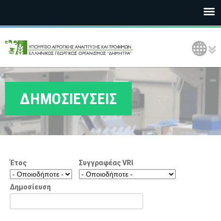
Ε
Language Selection
Λ
Γ
Ο
ΔΗΜΟΣΙΕΥΣΕΙΣ
Δ
Η
Μ
Έτος
Συγγραφέας VRI
Η
Τ
Δημοσίευση
Ρ