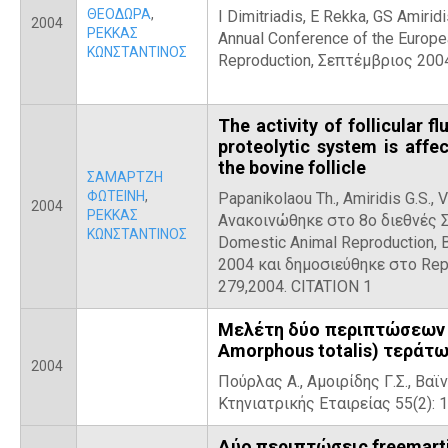
ΘΕΟΔΩΡΑ
,
Ι Dimitriadis, E Rekka, GS Amiridi
2004
ΡΕΚΚΑΣ
Annual Conference of the Europe
ΚΩΝΣΤΑΝΤΙΝΟΣ
Reproduction, Σεπτέμβριος 200
The activity of follicular 
proteolytic system is affe
the bovine follicle
ΣΑΜΑΡΤΖΗ
ΦΩΤΕΙΝΗ
,
Papanikolaou Th., Amiridis G.S., V
2004
ΡΕΚΚΑΣ
Ανακοινώθηκε στο 8ο διεθνές Σ
ΚΩΝΣΤΑΝΤΙΝΟΣ
Domestic Animal Reproduction,
2004 και δημοσιεύθηκε στο Repr
279,2004. CITATION 1
Μελέτη δύο περιπτώσεων 
Amorphous totalis) τεράτω
2004
Πούρλας Α., Αμοιρίδης Γ.Σ., Βαϊ
Κτηνιατρικής Εταιρείας 55(2): 
Δύο περιπτώσεις freemart