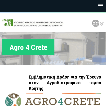
Ε
Language Selection
Λ
Γ
Ο
Agro 4 Crete
Δ
Η
Μ
Εμβληματική Δράση για την Έρευνα
Η
στον Αγροδιατροφικό τομέα
Κρήτης
Τ
Ρ