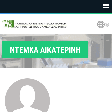
Ε
Language Selection
Λ
Γ
Ο
ΝΤΕΜΚΑ ΑΙΚΑΤΕΡΙΝΗ
Δ
Η
Μ
Η
Τ
Ρ