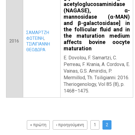
acetyloglucosaminidase
(NAGASE), α-
mannosidase (α-MAN)
and β-galactosidase] in
the follicular fluid and in
ΣΑΜΑΡΤΖΗ
the maturation medium
ΦΩΤΕΙΝΗ
,
2016
affects bovine oocyte
ΤΣΙΛΙΓΙΑΝΝΗ
maturation
ΘΕΟΔΩΡΑ
E. Dovolou, F. Samartzi, C.
Perreau, F. Krania, A. Cordova, E.
Vainas, G.S. Amiridis, P.
Mermillod, Th. Tsiligianni. 2016.
Theriogenology, Vol 85 (8), p.
1468–1475.
Σ
ε
« πρώτη
‹ προηγούμενη
1
2
λ