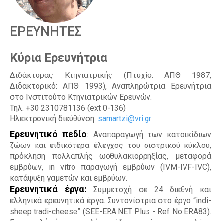
Α
ΕΡΕΥΝΗΤΕΣ
Κύρια Ερευνήτρια
Διδάκτορας Κτηνιατρικής (Πτυχίο: ΑΠΘ 1987,
Διδακτορικό: ΑΠΘ 1993), Αναπληρώτρια Ερευνήτρια
στο Ινστιτούτο Κτηνιατρικών Ερευνών.
Τηλ. +30 2310781136 (ext 0-136)
Ηλεκτρονική διεύθύνση:
samartzi@vri.gr
Ερευνητικό πεδίο
: Αναπαραγωγή των κατοικίδιων
ζώων και ειδικότερα έλεγχος του οιστρικού κύκλου,
πρόκληση πολλαπλής ωοθυλακιορρηξίας, μεταφορά
εμβρύων, in vitro παραγωγή εμβρύων (IVM-IVF-IVC),
κατάψυξη γαμετών και εμβρύων.
Ερευνητικά έργα:
Συμμετοχή σε 24 διεθνή και
ελληνικά ερευνητικά έργα. Συντονίστρια στο έργο “indi-
sheep tradi-cheese” (SEE-ERA.NET Plus - Ref No ERA83).