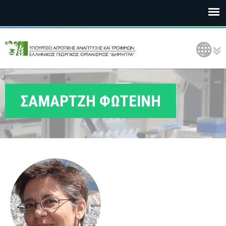
Ε
Language Selection
Λ
Γ
Ο
ΣΑΜΑΡΤΖΗ ΦΩΤΕΙΝΗ
Δ
Η
Μ
Η
Τ
Ρ