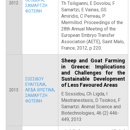
ΘΕΟΔΩΡΑ
,
2012
Th Tsiligianni, E Dovolou, F
ΣΑΜΑΡΤΖΗ
Samartzi, E Vainas, GS
ΦΩΤΕΙΝΗ
Amiridis, C Perreau, P
Mermillod. Proceedings of the
28th Annual Meeting of the
European Embryo Transfer
Association (AETE), Saint Malo,
France, 2012, p 220.
Sheep and Goat Farming
in Greece: Implications
and Challenges for the
Sustainable Development
ΣΩΣΣΙΔΟΥ
of Less Favoured Areas
ΕΥΑΓΓΕΛΙΑ
,
2013
ΛΙΓΔΑ ΧΡΙΣΤΙΝΑ
,
E Sossidou, Ch Ligda, I
ΣΑΜΑΡΤΖΗ
Mastranestasis, D Tsiokos, F
ΦΩΤΕΙΝΗ
Samartzi. Animal Science and
Biotechnologies, 46 (2) 446-
449, 2013