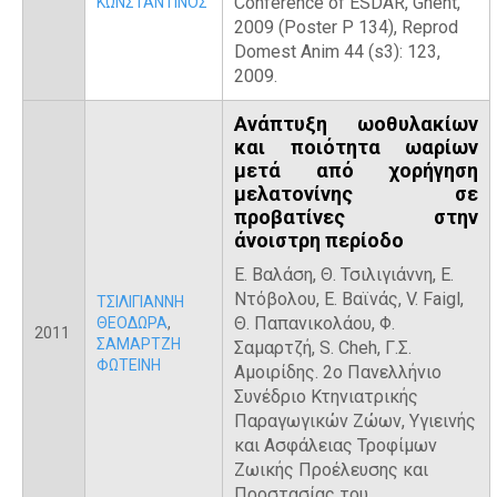
Conference of ESDAR, Ghent,
ΚΩΝΣΤΑΝΤΙΝΟΣ
2009 (Poster P 134), Reprod
Domest Anim 44 (s3): 123,
2009.
Ανάπτυξη ωοθυλακίων
και ποιότητα ωαρίων
μετά από χορήγηση
μελατονίνης σε
προβατίνες στην
άνοιστρη περίοδο
Ε. Βαλάση, Θ. Τσιλιγιάννη, Ε.
Ντόβολου, Ε. Βαϊνάς, V. Faigl,
ΤΣΙΛΙΓΙΑΝΝΗ
Θ. Παπανικολάου, Φ.
ΘΕΟΔΩΡΑ
,
2011
ΣΑΜΑΡΤΖΗ
Σαμαρτζή, S. Cheh, Γ.Σ.
ΦΩΤΕΙΝΗ
Αμοιρίδης. 2ο Πανελλήνιο
Συνέδριο Κτηνιατρικής
Παραγωγικών Ζώων, Υγιεινής
και Ασφάλειας Τροφίμων
Ζωικής Προέλευσης και
Προστασίας του