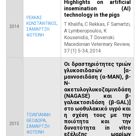
Highlights on artificial
insemination (AI)
technology in the pigs
ΡΕΚΚΑΣ
ΚΩΝΣΤΑΝΤΙΝΟΣ
,
T Khalifa, C Rekkas, F Samartzi,
2014
ΣΑΜΑΡΤΖΗ
A Lymberopoulos, K
ΦΩΤΕΙΝΗ
Kousenidis, T Dovenski.
Macedonian Veterinary Review,
37 (1) 5-34, 2014
Οι δραστηριότητες τριών
γλυκοσιδασών [α-
μαννοσιδάση (α-ΜΑΝ), β-
N-
ακετυλογλυκοζαμινιδάση
(NAGASE) και β-
γαλακτοσιδάση (β-GAL)]
στο ωοθυλακικό υγρό και
η σχέση τους με την
ΤΣΙΛΙΓΙΑΝΝΗ
ΘΕΟΔΩΡΑ
,
ποιότητα και την
2015
ΣΑΜΑΡΤΖΗ
δυνατότητα in vitro
ΦΩΤΕΙΝΗ
εξέλιξης ωαρίων