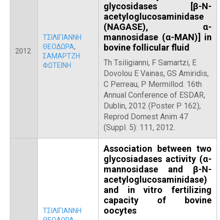
glycosidases [β-Ν-
acetyloglucosaminidase
(NAGASE), α-
mannosidase (α-MAN)] in
ΤΣΙΛΙΓΙΑΝΝΗ
bovine follicular fluid
ΘΕΟΔΩΡΑ
,
2012
ΣΑΜΑΡΤΖΗ
Th Tsiligianni, F Samartzi, E
ΦΩΤΕΙΝΗ
Dovolou E Vainas, GS Amiridis,
C Perreau, P Mermillod. 16th
Annual Conference of ESDAR,
Dublin, 2012 (Poster P 162),
Reprod Domest Anim 47
(Suppl. 5): 111, 2012.
Association between two
glycosiadases activity (α-
mannosidase and β-Ν-
acetyloglucosaminidase)
and in vitro fertilizing
capacity of bovine
oocytes
ΤΣΙΛΙΓΙΑΝΝΗ